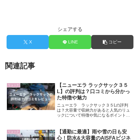
シェアする
X
LINE
コピー
関連記事
【ニューエラ ラックサック３５
リュック
L】の評判は？口コミから分かっ
た特徴や魅力
ニューエラ ラックサック３５Lの評判
は？大容量で収納力があると人気のリュ
ックについて特徴や気になるポイントを
わかりやすくまとめました。
【通勤に最適】雨や雪の日も安
リュック
心！防水&大容量のAISFAビジネ