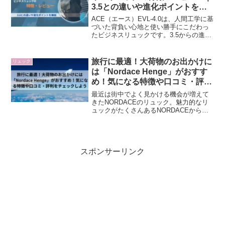
比較します。
3.5との違いや進化ポイントを解
説
ACE（エース）EVL-4.0は、人間工学に基
づいた背負い心地と使い勝手にこだわっ
たビジネスリュックです。3.5からの進化
ポイントや特徴、実際の口コミをもと
に、メリットや魅力をわかりやすく解説
します。
旅行に最適！大荷物のお出かけに
リュック
は「Nordace Henge」がおすす
め！気になる特徴や口コミ・評判
をチェックしよう
最近は街中でよく見かける機会が増えて
きたNORDACEのリュック。魅力的なリ
ュックがたくさんあるNORDACEから旅
行などの大荷物に最適なリュックサック
「Nordace Henge」について特徴や購入
者の口コミや評判をまとめたのでご紹介
いたします。
スポンサーリンク