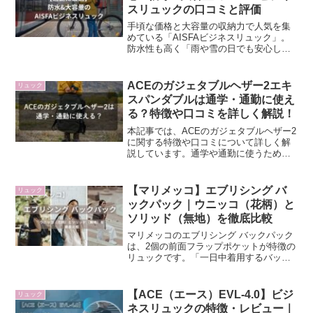
スリュックの口コミと評価
手頃な価格と大容量の収納力で人気を集
めている「AISFAビジネスリュック」。
防水性も高く「雨や雪の日でも安心して
荷物を運べる」と評判で、社会人を中心
に通勤用として選ぶ人が増えています。
今回の記事では、AISFAビジネスリュッ
ACEのガジェタブルヘザー2エキ
リュック
クのおすすめポイントや通勤に適した理
スパンダブルは通学・通勤に使え
由、実際の口コミもあわせて簡潔にご紹
る？特徴や口コミを詳しく解説！
介します。
本記事では、ACEのガジェタブルヘザー2
に関する特徴や口コミについて詳しく解
説しています。通学や通勤に使うための
リュックを探している方は、ぜひ参考に
してみてください。
【マリメッコ】エブリシング バ
リュック
ックパック｜ウニッコ（花柄）と
ソリッド（無地）を徹底比較
マリメッコのエブリシング バックパック
は、2個の前面フラップポケットが特徴の
リュックです。「一日中着用するバッ
グ」をコンセプトに誕生し、日常使いし
やすいシンプルな構造と使い勝手のよい
サイズが魅力です。この記事では、ウニ
【ACE（エース）EVL-4.0】ビジ
リュック
ッコ（花柄）とソリッド（無地）を徹底
ネスリュックの特徴・レビュー｜